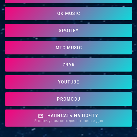
OK MUSIC
SPOTIFY
МТС MUSIC
ZВУК
YOUTUBE
PROMODJ
НАПИСАТЬ НА ПОЧТУ
Я отвечу вам сегодня в течение дня